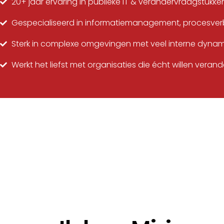
20+ jaar ervaring in publieke IT & verandervraagstukke
Gespecialiseerd in informatiemanagement, procesverbi
Sterk in complexe omgevingen met veel interne dynam
Werkt het liefst met organisaties die écht willen ver