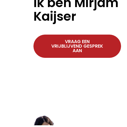
Ik ben Mirjam
Kaijser
VRAAG EEN
VRIJBLIJVEND GESPREK
AAN