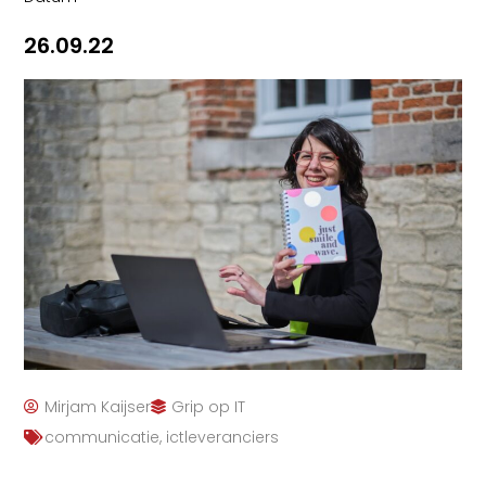
26.09.22
Mirjam Kaijser
Grip op IT
communicatie
,
ictleveranciers