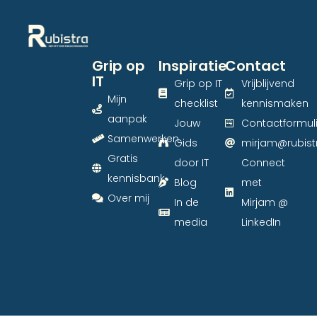
Grip op
Inspiratie
Contact
IT
Grip op IT
Vrijblijvend
Mijn
checklist
kennismaken
aanpak
Jouw
Contactformuli
Samenwerken
Gids
mirjam@rubistr
Gratis
door IT
Connect
kennisbank
Blog
met
Over mij
In de
Mirjam @
media
LinkedIn